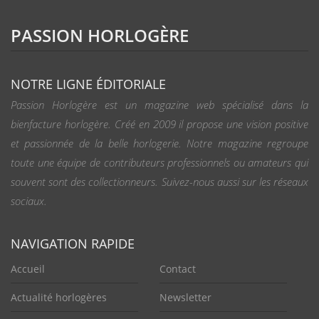
PASSION HORLOGÈRE
NOTRE LIGNE ÉDITORIALE
Passion Horlogère est un magazine web spécialisé dans la
bienfacture horlogère. Créé en 2009 il propose une vision positive
et passionnée de la belle horlogerie. Notre magazine regroupe
toute une équipe de contributeurs professionnels ou amateurs qui
souvent sont des collectionneurs. Suivez-nous aussi sur les réseaux
sociaux.
NAVIGATION RAPIDE
Accueil
Contact
Actualité horlogères
Newsletter