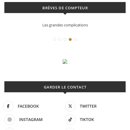
BRÈVES DE COMPTEUR
cations
Déconstruction Parmigiani Fl
GARDER LE CONTACT
FACEBOOK
TWITTER
INSTAGRAM
TIKTOK