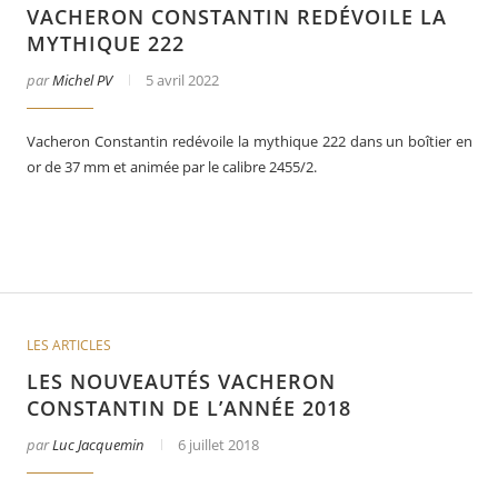
VACHERON CONSTANTIN REDÉVOILE LA
MYTHIQUE 222
par
Michel PV
5 avril 2022
Vacheron Constantin redévoile la mythique 222 dans un boîtier en
or de 37 mm et animée par le calibre 2455/2.
er
Le business des montres en 2025
LES ARTICLES
LES NOUVEAUTÉS VACHERON
CONSTANTIN DE L’ANNÉE 2018
par
Luc Jacquemin
6 juillet 2018