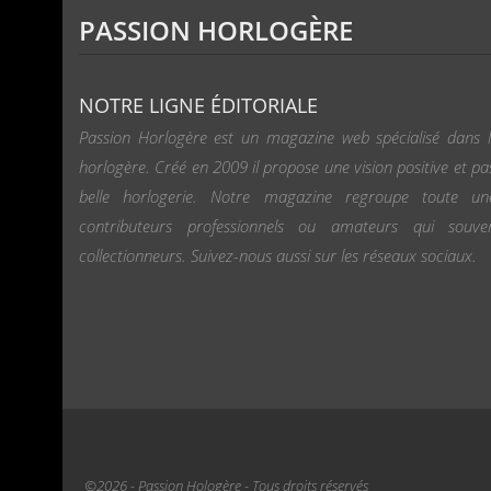
PASSION HORLOGÈRE
NOTRE LIGNE ÉDITORIALE
Passion Horlogère est un magazine web spécialisé dans l
horlogère. Créé en 2009 il propose une vision positive et pa
belle horlogerie. Notre magazine regroupe toute u
contributeurs professionnels ou amateurs qui souv
collectionneurs. Suivez-nous aussi sur les réseaux sociaux.
©2026 - Passion Hologère - Tous droits réservés