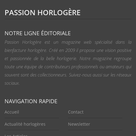
PASSION HORLOGÈRE
NOTRE LIGNE ÉDITORIALE
Passion Horlogère est un magazine web spécialisé dans la
bienfacture horlogère. Créé en 2009 il propose une vision positive
et passionnée de la belle horlogerie. Notre magazine regroupe
toute une équipe de contributeurs professionnels ou amateurs qui
souvent sont des collectionneurs. Suivez-nous aussi sur les réseaux
sociaux.
NAVIGATION RAPIDE
Accueil
Contact
Actualité horlogères
Newsletter