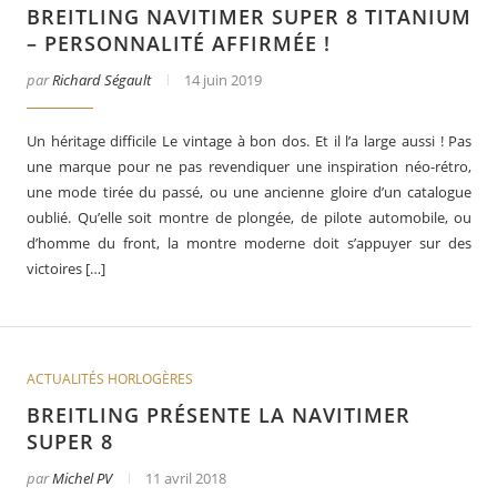
BREITLING NAVITIMER SUPER 8 TITANIUM
– PERSONNALITÉ AFFIRMÉE !
par
Richard Ségault
14 juin 2019
Un héritage difficile Le vintage à bon dos. Et il l’a large aussi ! Pas
une marque pour ne pas revendiquer une inspiration néo-rétro,
une mode tirée du passé, ou une ancienne gloire d’un catalogue
oublié. Qu’elle soit montre de plongée, de pilote automobile, ou
d’homme du front, la montre moderne doit s’appuyer sur des
victoires […]
er
Le business des montres en 2025
ACTUALITÉS HORLOGÈRES
BREITLING PRÉSENTE LA NAVITIMER
SUPER 8
par
Michel PV
11 avril 2018