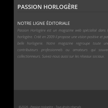
PASSION HORLOGÈRE
NOTRE LIGNE ÉDITORIALE
Passion Horlogère est un magazine web spécialisé dans l
horlogère. Créé en 2009 il propose une vision positive et pa
belle horlogerie. Notre magazine regroupe toute u
contributeurs professionnels ou amateurs qui souv
collectionneurs. Suivez-nous aussi sur les réseaux sociaux.
©2026 - Passion Hologère - Tous droits réservés