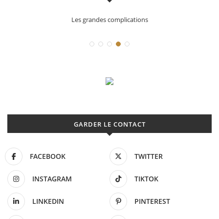
es grandes complications
Déconstruc
GARDER LE CONTACT
FACEBOOK
TWITTER
INSTAGRAM
TIKTOK
LINKEDIN
PINTEREST