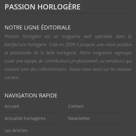
PASSION HORLOGÈRE
NOTRE LIGNE ÉDITORIALE
Passion Horlogère est un magazine web spécialisé dans la
bienfacture horlogère. Créé en 2009 il propose une vision positive
et passionnée de la belle horlogerie. Notre magazine regroupe
toute une équipe de contributeurs professionnels ou amateurs qui
souvent sont des collectionneurs. Suivez-nous aussi sur les réseaux
sociaux.
NAVIGATION RAPIDE
Accueil
Contact
Actualité horlogères
Newsletter
Les Articles