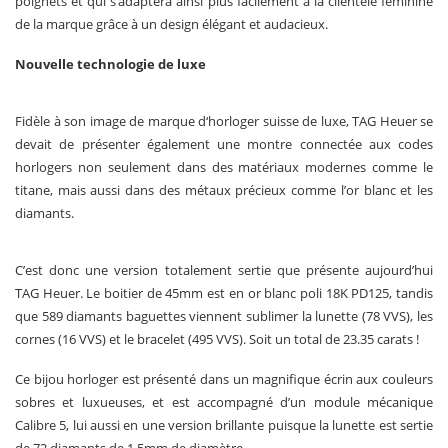
poignets et qui s’adaptera ainsi plus facilement à la clientèle féminine
de la marque grâce à un design élégant et audacieux.
Nouvelle technologie de luxe
Fidèle à son image de marque d‘horloger suisse de luxe, TAG Heuer se
devait de présenter également une montre connectée aux codes
horlogers non seulement dans des matériaux modernes comme le
titane, mais aussi dans des métaux précieux comme l’or blanc et les
diamants.
C’est donc une version totalement sertie que présente aujourd’hui
TAG Heuer. Le boitier de 45mm est en or blanc poli 18K PD125, tandis
que 589 diamants baguettes viennent sublimer la lunette (78 VVS), les
cornes (16 VVS) et le bracelet (495 VVS). Soit un total de 23.35 carats !
Ce bijou horloger est présenté dans un magnifique écrin aux couleurs
sobres et luxueuses, et est accompagné d’un module mécanique
Calibre 5, lui aussi en une version brillante puisque la lunette est sertie