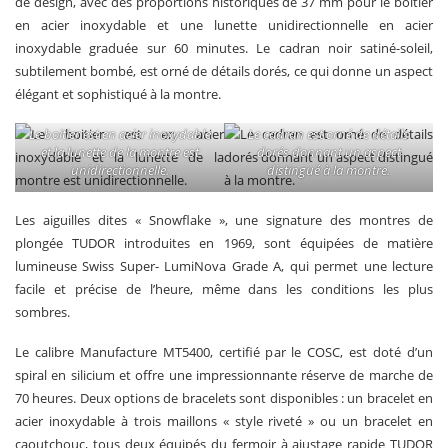
de design, avec des proportions historiques de 37 mm pour le boitier
en acier inoxydable et une lunette unidirectionnelle en acier
inoxydable graduée sur 60 minutes. Le cadran noir satiné-soleil,
subtilement bombé, est orné de détails dorés, ce qui donne un aspect
élégant et sophistiqué à la montre.
Le boitier est en acier inoxydable
Le cadran est orné de détails
et la lunette de la montre est
dorés donnant un aspect
unidirectionnelle.
distingué à la montre.
Les aiguilles dites « Snowflake », une signature des montres de
plongée TUDOR introduites en 1969, sont équipées de matière
lumineuse Swiss Super- LumiNova Grade A, qui permet une lecture
facile et précise de l’heure, même dans les conditions les plus
sombres.
Le calibre Manufacture MT5400, certifié par le COSC, est doté d’un
spiral en silicium et offre une impressionnante réserve de marche de
70 heures. Deux options de bracelets sont disponibles : un bracelet en
acier inoxydable à trois maillons « style riveté » ou un bracelet en
caoutchouc, tous deux équipés du fermoir à ajustage rapide TUDOR