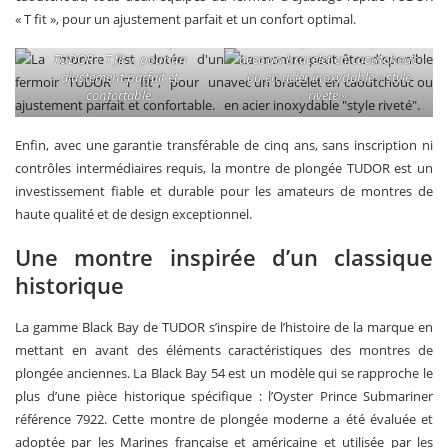
« T fit », pour un ajustement parfait et un confort optimal.
La montre est dotée d’un fermoir
La montre peut être disponible
TUDOR « T fit », pour un
avec un bracelet en caoutchouc
ajustement parfait et
ou en acier inoxydable « style
confortable.
riveté ».
Enfin, avec une garantie transférable de cinq ans, sans inscription ni
contrôles intermédiaires requis, la montre de plongée TUDOR est un
investissement fiable et durable pour les amateurs de montres de
haute qualité et de design exceptionnel.
Une montre inspirée d’un classique
historique
La gamme Black Bay de TUDOR s’inspire de l’histoire de la marque en
mettant en avant des éléments caractéristiques des montres de
plongée anciennes. La Black Bay 54 est un modèle qui se rapproche le
plus d’une pièce historique spécifique : l’Oyster Prince Submariner
référence 7922. Cette montre de plongée moderne a été évaluée et
adoptée par les Marines française et américaine et utilisée par les