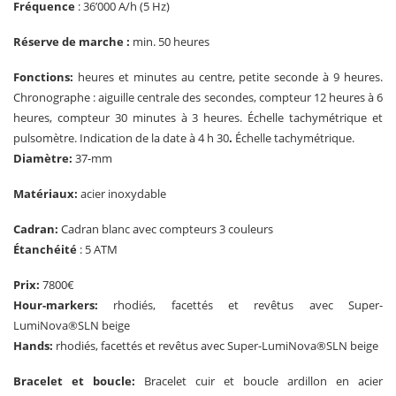
Fréquence
: 36’000 A/h (5 Hz)
Réserve de marche :
min. 50 heures
Fonctions:
heures et minutes au centre, petite seconde à 9 heures.
Chronographe : aiguille centrale des secondes, compteur 12 heures à 6
heures, compteur 30 minutes à 3 heures. Échelle tachymétrique et
pulsomètre. Indication de la date à 4 h 30
.
Échelle tachymétrique.
Diamètre:
37-mm
Matériaux:
acier inoxydable
Cadran:
Cadran blanc avec compteurs 3 couleurs
Étanchéité
: 5 ATM
Prix:
7800€
Hour-markers:
rhodiés, facettés et revêtus avec Super-
LumiNova®SLN beige
Hands:
rhodiés, facettés et revêtus avec Super-LumiNova®SLN beige
Bracelet et boucle:
Bracelet cuir et boucle ardillon en acier