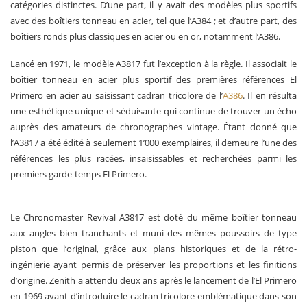
catégories distinctes. D’une part, il y avait des modèles plus sportifs
avec des boîtiers tonneau en acier, tel que l’A384 ; et d’autre part, des
boîtiers ronds plus classiques en acier ou en or, notamment l’A386.
Lancé en 1971, le modèle A3817 fut l’exception à la règle. Il associait le
boîtier tonneau en acier plus sportif des premières références El
Primero en acier au saisissant cadran tricolore de l’
A386
. Il en résulta
une esthétique unique et séduisante qui continue de trouver un écho
auprès des amateurs de chronographes vintage. Étant donné que
l’A3817 a été édité à seulement 1’000 exemplaires, il demeure l’une des
références les plus racées, insaisissables et recherchées parmi les
premiers garde-temps El Primero.
Le Chronomaster Revival A3817 est doté du même boîtier tonneau
aux angles bien tranchants et muni des mêmes poussoirs de type
piston que l’original, grâce aux plans historiques et de la rétro-
ingénierie ayant permis de préserver les proportions et les finitions
d’origine. Zenith a attendu deux ans après le lancement de l’El Primero
en 1969 avant d’introduire le cadran tricolore emblématique dans son