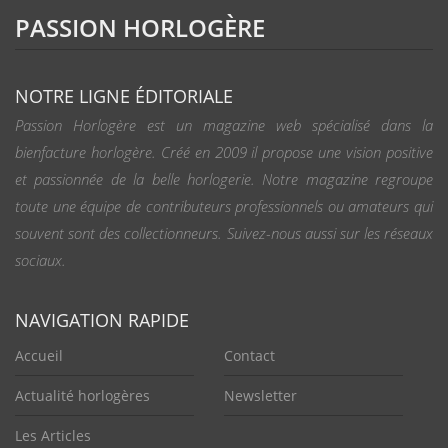
PASSION HORLOGÈRE
NOTRE LIGNE ÉDITORIALE
Passion Horlogère est un magazine web spécialisé dans la
bienfacture horlogère. Créé en 2009 il propose une vision positive
et passionnée de la belle horlogerie. Notre magazine regroupe
toute une équipe de contributeurs professionnels ou amateurs qui
souvent sont des collectionneurs. Suivez-nous aussi sur les réseaux
sociaux.
NAVIGATION RAPIDE
Accueil
Contact
Actualité horlogères
Newsletter
Les Articles