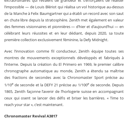
extraordinaires qui rêvaient de grandeur et s’efforçaient de réaliser
l’impossible — de Louis Blériot qui réalisa un vol historique au-dessus
de la Manche à Felix Baumgartner qui a établi un record avec son saut
en chute libre depuis la stratosphère. Zenith met également en valeur
des femmes visionnaires et pionnières — d’hier et d’aujourd’hui — en
célébrant leurs réussites et en leur dédiant, depuis 2020, sa toute
première collection exclusivement féminine, la Defy Midnight.
Avec l’innovation comme fil conducteur, Zenith équipe toutes ses
montres de mouvements exceptionnels développés et fabriqués à
l’interne. Depuis la création du El Primero en 1969, le premier calibre
chronographe automatique au monde, Zenith a étendu sa maîtrise
des fractions de secondes avec la Chronomaster Sport précise au
e
e
1/10
de seconde et la DEFY 21 précise au 1/100
de seconde. Depuis
1865, Zenith façonne l’avenir de l’horlogerie suisse en accompagnant
ceux qui osent se lancer des défis et briser les barrières. « Time to
reach your star », c’est maintenant.
Chronomaster Revival A3817