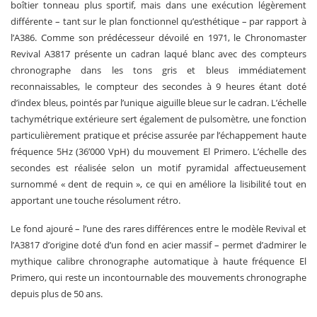
boîtier tonneau plus sportif, mais dans une exécution légèrement
différente – tant sur le plan fonctionnel qu’esthétique – par rapport à
l’A386. Comme son prédécesseur dévoilé en 1971, le Chronomaster
Revival A3817 présente un cadran laqué blanc avec des compteurs
chronographe dans les tons gris et bleus immédiatement
reconnaissables, le compteur des secondes à 9 heures étant doté
d’index bleus, pointés par l’unique aiguille bleue sur le cadran. L’échelle
tachymétrique extérieure sert également de pulsomètre, une fonction
particulièrement pratique et précise assurée par l’échappement haute
fréquence 5Hz (36’000 VpH) du mouvement El Primero. L’échelle des
secondes est réalisée selon un motif pyramidal affectueusement
surnommé « dent de requin », ce qui en améliore la lisibilité tout en
apportant une touche résolument rétro.
Le fond ajouré – l’une des rares différences entre le modèle Revival et
l’A3817 d’origine doté d’un fond en acier massif – permet d’admirer le
mythique calibre chronographe automatique à haute fréquence El
Primero, qui reste un incontournable des mouvements chronographe
depuis plus de 50 ans.