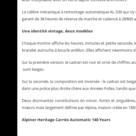
Le calibre mécanique à remontage automatique AL-530 qui s’y ni
garant de 38 heures de réserve de marche et cadencé à 28’800 al
Une identité vintage, deux modèles
Chaque montre affiche les heures, minutes et petite seconde, le
bracelet autruche à boucle ardillon. Elles affichent néanmoins d
Sur la première version, le cadran est noir et orné de chiffres ara
sont beiges.
Sur la seconde, la composition est inversée : le cadran est beige 
dans une police plus droite chère aux Années Folles, tandis que 
Deux étonnantes constitutions en miroir, fortes et singulières,
mœurs mais largement définie par Alpina, maison créée en 1883 e
Alpiner Heritage Carrée Automatic 140 Years