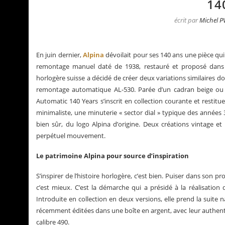
14
écrit par
Michel P
En juin dernier,
Alpina
dévoilait pour ses 140 ans une pièce qui
remontage manuel daté de 1938, restauré et proposé dans u
horlogère suisse a décidé de créer deux variations similaires
remontage automatique AL-530. Parée d’un cadran beige ou n
Automatic 140 Years s’inscrit en collection courante et restitue 
minimaliste, une minuterie « sector dial » typique des années
bien sûr, du logo Alpina d’origine. Deux créations vintage e
perpétuel mouvement.
Le patrimoine Alpina pour source d’inspiration
La Santos de Cartier
Le business des montre
S’inspirer de l’histoire horlogère, c’est bien. Puiser dans son p
c’est mieux. C’est la démarche qui a présidé à la réalisation
Introduite en collection en deux versions, elle prend la suite 
récemment éditées dans une boîte en argent, avec leur auth
calibre 490.