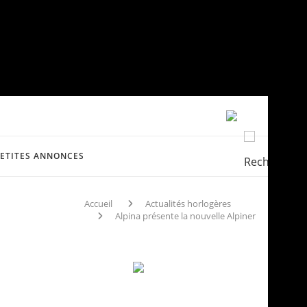
PETITES ANNONCES
Accueil
Actualités horlogères
Alpina présente la nouvelle Alpiner