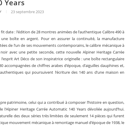
0 Years
V
23 septembre 2023
 fit date : l’édition de 28 montres animées de l’authentique Calibre 490 à
ne boîte en argent. Pour en assurer la continuité, la manufacture
 dotées de l’un de ses mouvements contemporains, le calibre mécanique à
oir avec une petite seconde, cette nouvelle Alpiner Heritage Carrée
l’esprit Art Déco de son inspiratrice originelle : une boîte rectangulaire
 30 accompagnées de chiffres arabes d’époque, d’aiguilles dauphines et,
t authentiques qui poursuivent l’écriture des 140 ans d’une maison en
s en 2025
Les grandes complications
ropre patrimoine, celui qui a contribué à composer l’histoire en question,
 de l’Alpiner Heritage Carrée Automatic 140 Years dévoliée aujourd’hui.
naturelle des deux séries très limitées de seulement 14 pièces qui furent
entique mouvement mécanique à remontage manuel d’époque de 1938, le