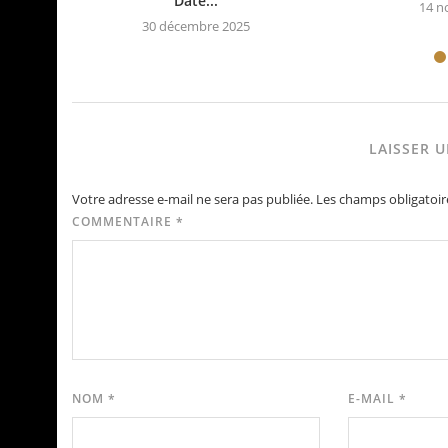
Date...
14 n
30 décembre 2025
LAISSER 
Votre adresse e-mail ne sera pas publiée.
Les champs obligatoir
COMMENTAIRE
*
NOM
*
E-MAIL
*