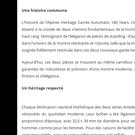
Une histoire commune
L’histoire de l’Alpiner Heritage Carrée Automatic 140 Years, 
étaient à la croisée de deux chemins fondamentaux de la montre
haut rang témoignant de l’élégance de pièces de standing ; d’aut
dans l’univers de la montre résistante et robuste, telle que la 
soignée fidèlement restituée dans ces deux nouveaux garde-t
Aujourd’hui, ces deux pièces se trouvent au même carrefour 
garanties de robustesse et précision d’une montre moderne, 
finition et d’élégance.
Un héritage respecté
Chaque déclinaison reprend l’esthétique des deux séries limitée
nécessités du quotidien moderne. Leur boîtier a été légèreme
proportions d’époque, avec 32,5 x 39 mm de diamètre, pour seu
hommes comme pour les femmes. Pour des raisons de facilité d’
acier inoxydable, avec un verre saphir convexe anti-reflets.