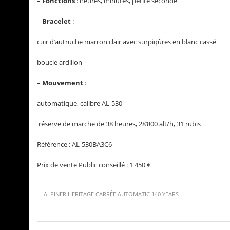
–
Fonctions
: heures, minutes, petite seconde
–
Bracelet
:
cuir d’autruche marron clair avec surpiqûres en blanc cassé
boucle ardillon
–
Mouvement
:
automatique, calibre AL-530
réserve de marche de 38 heures, 28’800 alt/h, 31 rubis
Référence : AL-530BA3C6
Prix de vente Public conseillé : 1 450 €
ALPINER HERITAGE CARRÉE AUTOMATIC 140 YEARS