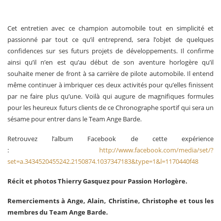
Cet entretien avec ce champion automobile tout en simplicité et
passionné par tout ce qu’il entreprend, sera l’objet de quelques
confidences sur ses futurs projets de développements. Il confirme
ainsi qu’il n’en est qu’au début de son aventure horlogère qu’il
souhaite mener de front à sa carrière de pilote automobile. Il entend
même continuer à imbriquer ces deux activités pour qu’elles finissent
par ne faire plus qu’une. Voilà qui augure de magnifiques formules
pour les heureux futurs clients de ce Chronographe sportif qui sera un
sésame pour entrer dans le Team Ange Barde.
Retrouvez l’album Facebook de cette expérience
:
http://www.facebook.com/media/set/?
set=a.3434520455242.2150874.1037347183&type=1&l=1170440f48
Récit et photos Thierry Gasquez pour Passion Horlogère.
Remerciements à Ange, Alain, Christine, Christophe et tous les
membres du Team Ange Barde.