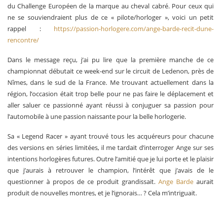
du Challenge Européen de la marque au cheval cabré. Pour ceux qui
ne se souviendraient plus de ce « pilote/horloger », voici un petit
rappel :
https://passion-horlogere.com/ange-barde-recit-dune-
rencontre/
Dans le message reçu, j’ai pu lire que la première manche de ce
championnat débutait ce week-end sur le circuit de Ledenon, près de
Nîmes, dans le sud de la France. Me trouvant actuellement dans la
région, l’occasion était trop belle pour ne pas faire le déplacement et
aller saluer ce passionné ayant réussi à conjuguer sa passion pour
l’automobile à une passion naissante pour la belle horlogerie.
Sa « Legend Racer » ayant trouvé tous les acquéreurs pour chacune
des versions en séries limitées, il me tardait d’interroger Ange sur ses
intentions horlogères futures. Outre l’amitié que je lui porte et le plaisir
que j’aurais à retrouver le champion, l’intérêt que j’avais de le
questionner à propos de ce produit grandissait.
Ange Barde
aurait
produit de nouvelles montres, et je l’ignorais… ? Cela m’intriguait.