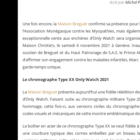
écrit par
Michel 
Une fois encore, la
Maison Breguet
confirme sa présence pour l
l’Association Monégasque contre les Myopathies, mais égalem
exceptionnelle vente aux enchères d’Only Watch sera organisé
Maison Christie’s, le samedi 6 novembre 2021 à Genève. Ina
soutien de Breguet et du Haut Patronage de S.A.S. le Prince Al
d’affirmer son engagement contre les maladies infantiles, Marc
garde-temps unique.
Le chronographe Type XX Only Watch 2021
La
Maison Breguet
présente aujourd’hui une fidèle réédition de 
d’Only Watch. Faisant suite au chronographe militaire Type 2
La Santos de Cartier
Le business des montr
hommage, cette fois-ci, aux versions civiles du chronograph
codes visuels et mécaniques de cette montre emblématique de 
Le boîtier en acier de ce chronographe Type XX se veut fidèle 
une courbure typique des cornes embellies par un biseau lat