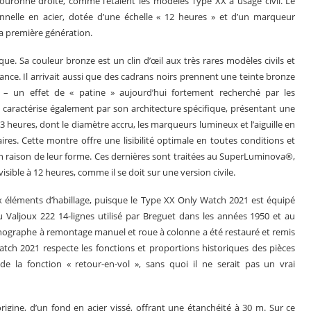
 couronne droite, comme l’étaient les modèles Type XX à usage civil. Le
nnelle en acier, dotée d’une échelle « 12 heures » et d’un marqueur
la première génération.
e. Sa couleur bronze est un clin d’œil aux très rares modèles civils et
nce. Il arrivait aussi que des cadrans noirs prennent une teinte bronze
 – un effet de « patine » aujourd’hui fortement recherché par les
caractérise également par son architecture spécifique, présentant une
3 heures, dont le diamètre accru, les marqueurs lumineux et l’aiguille en
ires. Cette montre offre une lisibilité optimale en toutes conditions et
 en raison de leur forme. Ces dernières sont traitées au SuperLuminova®,
isible à 12 heures, comme il se doit sur une version civile.
 éléments d’habillage, puisque le Type XX Only Watch 2021 est équipé
Valjoux 222 14-lignes utilisé par Breguet dans les années 1950 et au
graphe à remontage manuel et roue à colonne a été restauré et remis
tch 2021 respecte les fonctions et proportions historiques des pièces
 la fonction « retour-en-vol », sans quoi il ne serait pas un vrai
gine, d’un fond en acier vissé, offrant une étanchéité à 30 m. Sur ce