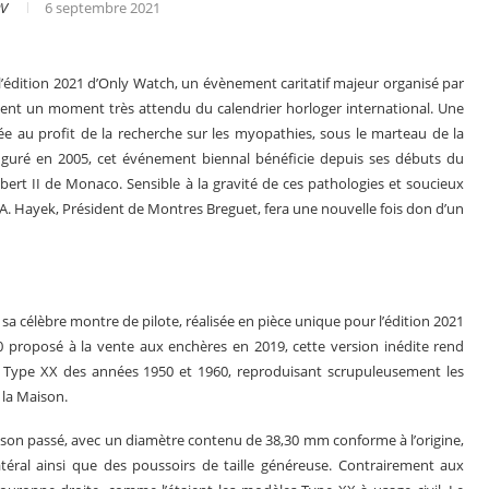
PV
6 septembre 2021
’édition 2021 d’Only Watch, un évènement caritatif majeur organisé par
ent un moment très attendu du calendrier horloger international. Une
e au profit de la recherche sur les myopathies, sous le marteau de la
uguré en 2005, cet événement biennal bénéficie depuis ses débuts du
bert II de Monaco. Sensible à la gravité de ces pathologies et soucieux
 A. Hayek, Président de Montres Breguet, fera une nouvelle fois don d’un
sa célèbre montre de pilote, réalisée en pièce unique pour l’édition 2021
0 proposé à la vente aux enchères en 2019, cette version inédite rend
es en 2025
Les grandes complications
e Type XX des années 1950 et 1960, reproduisant scrupuleusement les
la Maison.
à son passé, avec un diamètre contenu de 38,30 mm conforme à l’origine,
éral ainsi que des poussoirs de taille généreuse. Contrairement aux