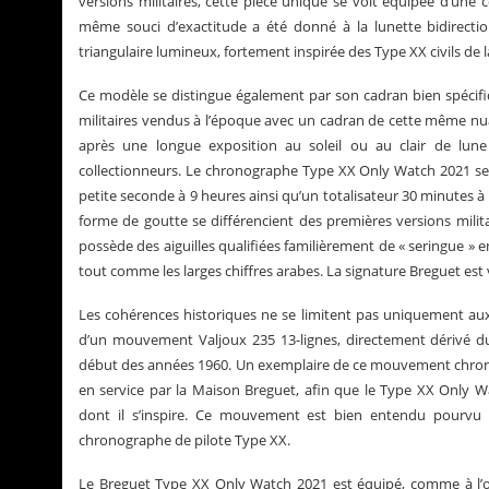
versions militaires, cette pièce unique se voit équipée d’une
même souci d’exactitude a été donné à la lunette bidirectio
triangulaire lumineux, fortement inspirée des Type XX civils de 
Ce modèle se distingue également par son cadran bien spécifiqu
militaires vendus à l’époque avec un cadran de cette même nua
après une longue exposition au soleil ou au clair de lune
collectionneurs. Le chronographe Type XX Only Watch 2021 se 
petite seconde à 9 heures ainsi qu’un totalisateur 30 minutes à 
forme de goutte se différencient des premières versions milita
possède des aiguilles qualifiées familièrement de « seringue »
tout comme les larges chiffres arabes. La signature Breguet est v
Les cohérences historiques ne se limitent pas uniquement aux
d’un mouvement Valjoux 235 13-lignes, directement dérivé du 
début des années 1960. Un exemplaire de ce mouvement chrono
en service par la Maison Breguet, afin que le Type XX Only Wa
dont il s’inspire. Ce mouvement est bien entendu pourvu de
chronographe de pilote Type XX.
Le Breguet Type XX Only Watch 2021 est équipé, comme à l’ori