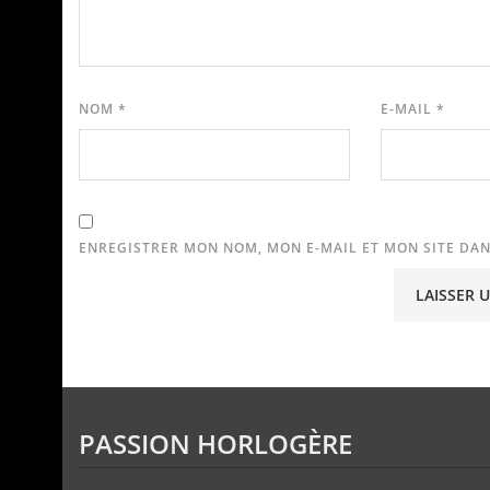
NOM
*
E-MAIL
*
ENREGISTRER MON NOM, MON E-MAIL ET MON SITE DA
PASSION HORLOGÈRE