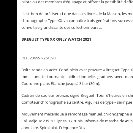
pilote ou des membres d’équipage et offrant la possibilité d’ef
Il est bon de préciser ici que dans les livres de la Maison, les 
chronographe Type XX va connaître trois générations successiv
convoitise grandissante des collectionneurs …
BREGUET TYPE XX ONLY WATCH 2021
RÉF. 2065ST/Z5/398
Boîte ronde en acier. Fond plein avec gravure « Breguet Type 
mm. Lunette tournante bidirectionnelle, graduée, avec marqu
Couronne plate. Étanche jusqu’à 3 bar (30m).
Cadran de couleur bronze, signé Breguet. Tour d’heures en chi
Compteur chronographe au centre. Aiguilles de type « seringue
Mouvement mécanique à remontage manuel, chronographe à rou
Cal. Valjoux 235. 13 lignes. 17 rubis. Réserve de marche de 45
annulaire. Spiral plat. Fréquence 3Hz.