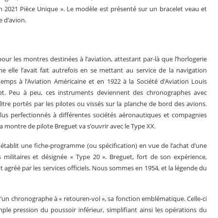
ch 2021 Pièce Unique ». Le modèle est présenté sur un bracelet veau et
e d’avion.
ur les montres destinées à l’aviation, attestant par-là que l’horlogerie
elle l’avait fait autrefois en se mettant au service de la navigation
emps à l’Aviation Américaine et en 1922 à la Société d’Aviation Louis
et. Peu à peu, ces instruments deviennent des chronographes avec
tre portés par les pilotes ou vissés sur la planche de bord des avions.
lus perfectionnés à différentes sociétés aéronautiques et compagnies
 la montre de pilote Breguet va s’ouvrir avec le Type XX.
 établit une fiche-programme (ou spécification) en vue de l’achat d’une
militaires et désignée « Type 20 ». Breguet, fort de son expérience,
t agréé par les services officiels. Nous sommes en 1954, et la légende du
n chronographe à « retouren-vol », sa fonction emblématique. Celle-ci
e pression du poussoir inférieur, simplifiant ainsi les opérations du