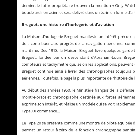
dernier, le futur propriétaire trouvera la mention « Only Wat
boucle ardillon acier, et sera délivré dans un écrin en forme d’ail
Breguet, une histoire d’horlogerie et d’aviation
La Maison d’horlogerie Breguet manifeste un intérêt précoce po
doit contribuer aux progrès de la navigation aérienne, comme 
maritime. Dès 1918, la Maison Breguet livre quelques garde-t
Breguet, fondée par un descendant d’Abraham-Louis Bregu
compteurs et tachymètre qui, selon les applications, peuvent ê
Breguet continue ainsi à livrer des chronographes toujours p
aériennes. Toutefois, la page la plus importante de l’histoire de
Au début des années 1950, le Ministère français de la Défense
montre-bracelet chronographe destinée aux forces aériennes 
exprime son intérêt, et réalise un modèle qui se voit rapidemen
Type XX commence…
Le Type 20 se présente comme une montre de pilote équipée d’u
permet un retour à zéro de la fonction chronographe par simpl