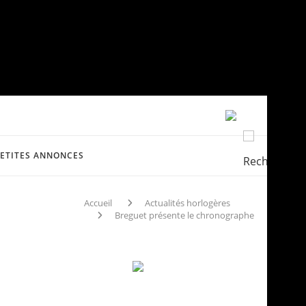
PETITES ANNONCES
Accueil
Actualités horlogères
Breguet présente le chronographe