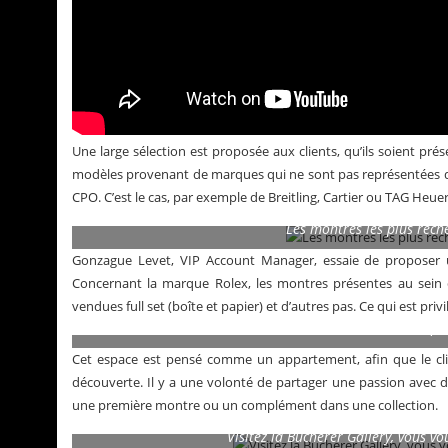
Une large sélection est proposée aux clients, qu’ils soient prés
modèles provenant de marques qui ne sont pas représentées dan
CPO. C’est le cas, par exemple de Breitling, Cartier ou TAG Heue
Les montres les plus rech
Gonzague Levet, VIP Account Manager, essaie de proposer u
Concernant la marque Rolex, les montres présentes au sein d
vendues full set (boîte et papier) et d’autres pas. Ce qui est privi
Une sélection po
Cet espace est pensé comme un appartement, afin que le client 
découverte. Il y a une volonté de partager une passion avec de
une première montre ou un complément dans une collection.
Visitez la Bucherer Gallery, vous vo