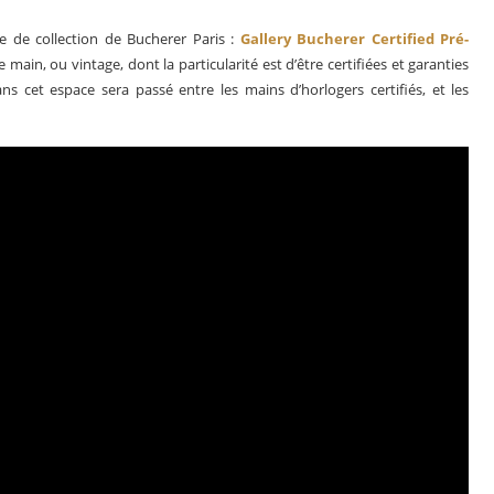
ie de collection de Bucherer Paris :
Gallery Bucherer Certified Pré-
ain, ou vintage, dont la particularité est d’être certifiées et garanties
cet espace sera passé entre les mains d’horlogers certifiés, et les
Déconstruction Parmigiani Fleurier