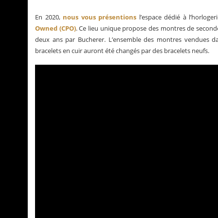
En 2020,
nous vous présentions
l’espace dédié à l’horloger
Owned (CPO)
. Ce lieu unique propose des montres de seconde m
deux ans par Bucherer. L’ensemble des montres vendues dans 
bracelets en cuir auront été changés par des bracelets neufs.