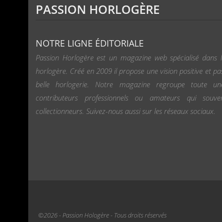
PASSION HORLOGÈRE
NOTRE LIGNE ÉDITORIALE
Passion Horlogère est un magazine web spécialisé dans l
horlogère. Créé en 2009 il propose une vision positive et pa
belle horlogerie. Notre magazine regroupe toute u
contributeurs professionnels ou amateurs qui souv
collectionneurs. Suivez-nous aussi sur les réseaux sociaux.
©2026 - Passion Hologère - Tous droits réservés