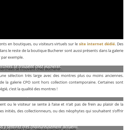
ents en boutiques, ou visiteurs virtuels sur le
site internet dédié
. Des
s le reste de la boutique Bucherer sont aussi présents dans la galerie
r par exemple.
erchées se trouvent chez Bucherer.
ne sélection très large avec des montres plus ou moins anciennes.
e la galerie CPO sont hors collection contemporaine. Certaines sont
légié, c’est la qualité des montres !
ur elle, comme pour lui !
ou le visiteur se sente à l’aise et n’ait pas de frein au plaisir de la
s initiés, des collectionneurs, ou des néophytes qui souhaitent s’offrir
us y sentirez très chaleureusement accueilli.