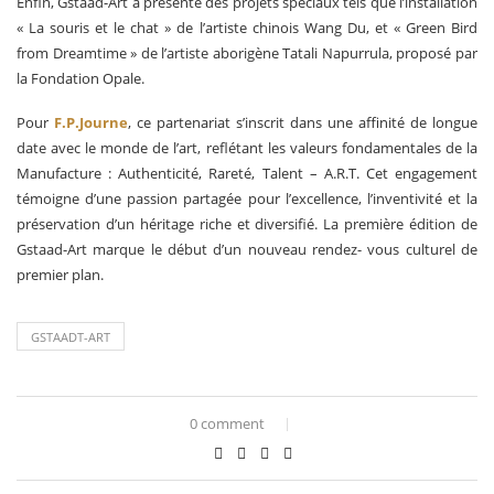
Enfin, Gstaad-Art a présenté des projets spéciaux tels que l’installation
« La souris et le chat » de l’artiste chinois Wang Du, et « Green Bird
from Dreamtime » de l’artiste aborigène Tatali Napurrula, proposé par
la Fondation Opale.
Pour
F.P.Journe
, ce partenariat s’inscrit dans une affinité de longue
date avec le monde de l’art, reflétant les valeurs fondamentales de la
Manufacture : Authenticité, Rareté, Talent – A.R.T. Cet engagement
témoigne d’une passion partagée pour l’excellence, l’inventivité et la
préservation d’un héritage riche et diversifié. La première édition de
Gstaad-Art marque le début d’un nouveau rendez- vous culturel de
premier plan.
GSTAADT-ART
0 comment