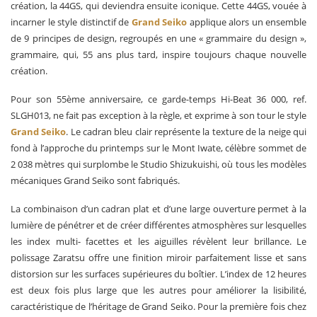
création, la 44GS, qui deviendra ensuite iconique. Cette 44GS, vouée à
incarner le style distinctif de
Grand Seiko
applique alors un ensemble
de 9 principes de design, regroupés en une « grammaire du design »,
grammaire, qui, 55 ans plus tard, inspire toujours chaque nouvelle
création.
Pour son 55ème anniversaire, ce garde-temps Hi-Beat 36 000, ref.
SLGH013, ne fait pas exception à la règle, et exprime à son tour le style
Grand Seiko
. Le cadran bleu clair représente la texture de la neige qui
fond à l’approche du printemps sur le Mont Iwate, célèbre sommet de
2 038 mètres qui surplombe le Studio Shizukuishi, où tous les modèles
mécaniques Grand Seiko sont fabriqués.
La combinaison d’un cadran plat et d’une large ouverture permet à la
lumière de pénétrer et de créer différentes atmosphères sur lesquelles
les index multi- facettes et les aiguilles révèlent leur brillance. Le
polissage Zaratsu offre une finition miroir parfaitement lisse et sans
distorsion sur les surfaces supérieures du boîtier. L’index de 12 heures
est deux fois plus large que les autres pour améliorer la lisibilité,
caractéristique de l’héritage de Grand Seiko. Pour la première fois chez