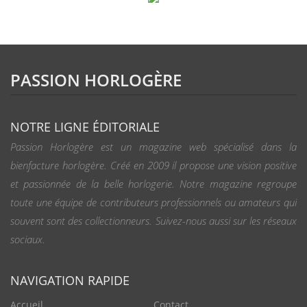
PASSION HORLOGÈRE
NOTRE LIGNE ÉDITORIALE
Passion Horlogère est un magazine web spécialisé dans la
bienfacture horlogère. Créé en 2009 il propose une vision positive
et passionnée de la belle horlogerie. Notre magazine regroupe
toute une équipe de contributeurs professionnels ou amateurs qui
souvent sont des collectionneurs. Suivez-nous aussi sur les réseaux
sociaux.
NAVIGATION RAPIDE
Accueil
Contact