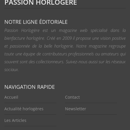
PASSION HORLOGÈRE
NOTRE LIGNE ÉDITORIALE
Passion Horlogère est un magazine web spécialisé dans la
bienfacture horlogère. Créé en 2009 il propose une vision positive
et passionnée de la belle horlogerie. Notre magazine regroupe
toute une équipe de contributeurs professionnels ou amateurs qui
souvent sont des collectionneurs. Suivez-nous aussi sur les réseaux
sociaux.
NAVIGATION RAPIDE
Accueil
Contact
Actualité horlogères
Newsletter
Les Articles