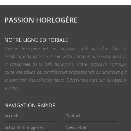
PASSION HORLOGÈRE
NOTRE LIGNE ÉDITORIALE
Passion Horlogère est un magazine web spécialisé dans la
bienfacture horlogère. Créé en 2009 il propose une vision positive
et passionnée de la belle horlogerie. Notre magazine regroupe
toute une équipe de contributeurs professionnels ou amateurs qui
souvent sont des collectionneurs. Suivez-nous aussi sur les réseaux
sociaux.
NAVIGATION RAPIDE
Accueil
Contact
Actualité horlogères
Newsletter