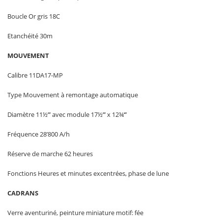
Boucle Or gris 18C
Etanchéité 30m
MOUVEMENT
Calibre 11DA17-MP
Type Mouvement à remontage automatique
Diamètre 11½’’’ avec module 17½’’’ x 12¾‘’’
Fréquence 28’800 A/h
Réserve de marche 62 heures
Fonctions Heures et minutes excentrées, phase de lune
CADRANS
Verre aventuriné, peinture miniature motif: fée