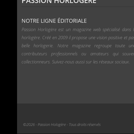
PASSION HORLOGÈRE
NOTRE LIGNE ÉDITORIALE
Passion Horlogère est un magazine web spécialisé dans l
horlogère. Créé en 2009 il propose une vision positive et pa
belle horlogerie. Notre magazine regroupe toute u
contributeurs professionnels ou amateurs qui souv
collectionneurs. Suivez-nous aussi sur les réseaux sociaux.
©2026 - Passion Hologère - Tous droits réservés