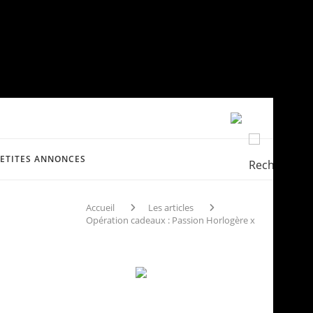
PETITES ANNONCES
Accueil
Les articles
Opération cadeaux : Passion Horlogère x