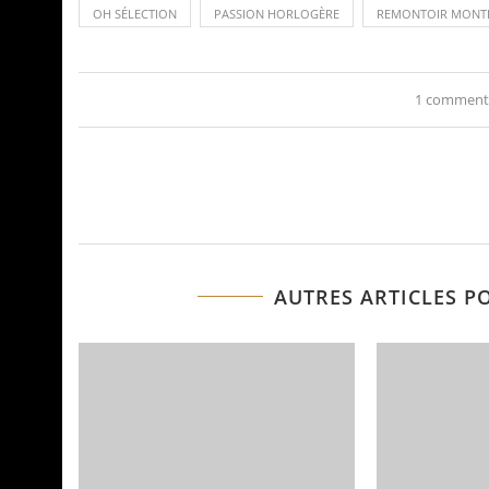
OH SÉLECTION
PASSION HORLOGÈRE
REMONTOIR MONT
1 comment
AUTRES ARTICLES P