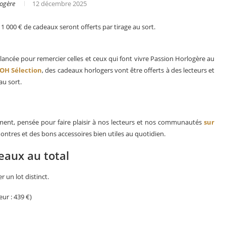
ogère
12 décembre 2025
 1 000 € de cadeaux seront offerts par tirage au sort.
lancée pour remercier celles et ceux qui font vivre Passion Horlogère au
OH Sélection
, des cadeaux horlogers vont être offerts à des lecteurs et
au sort.
ciement, pensée pour faire plaisir à nos lecteurs et nos communautés
sur
ntres et des bons accessoires bien utiles au quotidien.
eaux au total
er
Le business des montres en 2025
 un lot distinct.
eur : 439 €)