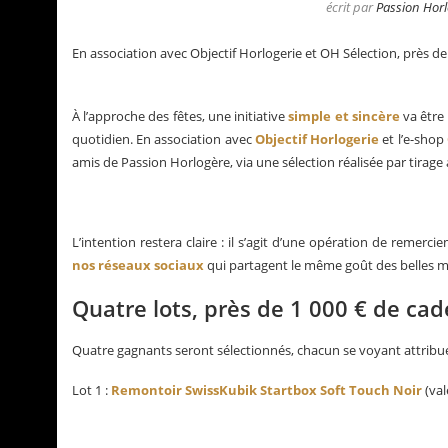
écrit par
Passion Horl
En association avec Objectif Horlogerie et OH Sélection, près de
À l’approche des fêtes, une initiative
simple et sincère
va être 
quotidien. En association avec
Objectif Horlogerie
et l’e-shop
amis de Passion Horlogère, via une sélection réalisée par tirage 
L’intention restera claire : il s’agit d’une opération de remer
nos réseaux sociaux
qui partagent le même goût des belles mo
Quatre lots, près de 1 000 € de cad
tualités de Grégory Pons
La Santos de Carti
Quatre gagnants seront sélectionnés, chacun se voyant attribuer
Lot 1 :
Remontoir SwissKubik Startbox Soft Touch Noir
(val