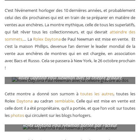
C’est l’événement horloger des 10 dernières années, et probablement
celui des dix prochaines qui est en train de se préparer en matière de
ventes aux enchères. La montre mythique, celle de tous les superlatifs,
qui fait rêver tous les collectionneurs, et qui devrait
atteindre des
sommets,
… La
Rolex Daytona
de Paul Newman est mise en vente. Et
c’est la maison Phillips, devenue l’an dernier le leader mondial de la
vente aux enchères de montres qui en est chargée, en association
avec Bacs et Russo. Cela se passera à New York, le 26 octobre prochain
!
Rolex Daytona Paul Newman avec sa célèbre gravure
Cette montre a donné son surnom à
toutes les autres
, toutes les
Rolex
Daytona
au cadran
semblable
. Celle qui est mise en vente est
celle dont il a été propriétaire, qu’il a portée, et que l’on voit sur toutes
les
photos
qui circulent sur les blogs horlogers.
Rolex Daytona Paul Newman portée par l’acteur