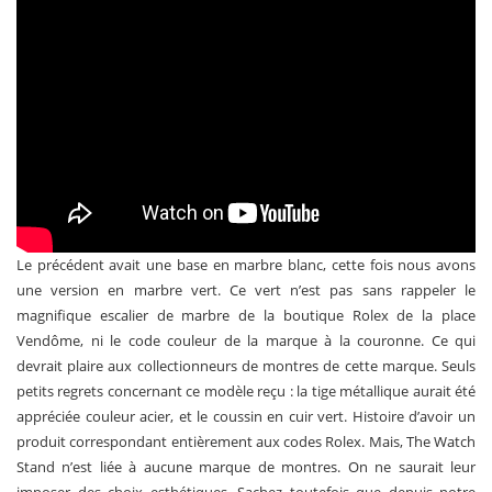
Le précédent avait une base en marbre blanc, cette fois nous avons
une version en marbre vert. Ce vert n’est pas sans rappeler le
magnifique escalier de marbre de la boutique Rolex de la place
Vendôme, ni le code couleur de la marque à la couronne. Ce qui
devrait plaire aux collectionneurs de montres de cette marque. Seuls
petits regrets concernant ce modèle reçu : la tige métallique aurait été
appréciée couleur acier, et le coussin en cuir vert. Histoire d’avoir un
produit correspondant entièrement aux codes Rolex. Mais, The Watch
Stand n’est liée à aucune marque de montres. On ne saurait leur
imposer des choix esthétiques. Sachez toutefois que depuis notre