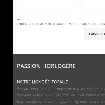
ENREGISTRER MON NOM, MON E-MAIL ET MON SITE DA
PASSION HORLOGÈRE
NOTRE LIGNE ÉDITORIALE
Passion Horlogère est un magazine web spécialisé dans l
horlogère. Créé en 2009 il propose une vision positive et pa
belle horlogerie. Notre magazine regroupe toute u