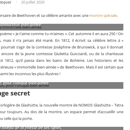
Gasquez
20 juillet 2020
ersaire de Beethoven et sa célèbre amante avec une
montre spéciale
.
Immortelle bien-aimée
 poème « Je t’aime comme tu m’aimes ». Cet automne il en aura 250 ! On
s il n’a jamais été marié. En 1812, il écrivit sa célèbre lettre à «
 pourrait s’agir de la comtesse Joséphine de Brunswick, à qui il donnait
encore de la jeune comtesse Giulietta Guicciardi, ou de la chanteuse
été 1812, qu’il passa dans les bains de Bohème. Les historiens et les
érieuse « Immortelle bien-aimée » de Beethoven. Mais il est certain que
armi les inconnus les plus illustres !
, pour l’unique bien-aimée
ge secret
r
Le business des montres en 2025
n horlogère de Glashütte, la nouvelle montre de NOMOS Glashütte – Tetra
our toujours. Au dos de la montre, un espace permet d’accueillir une
 celle qui la porte.
 niveau de la finesse de ses lignes.