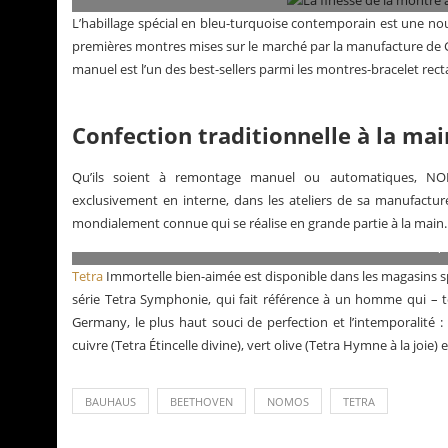
L’habillage spécial en bleu-turquoise contemporain est une nou
premières montres mises sur le marché par la manufacture de Gl
manuel est l’un des best-sellers parmi les montres-bracelet rec
Confection traditionnelle à la mai
Qu’ils soient à remontage manuel ou automatiques, NO
exclusivement en interne, dans les ateliers de sa manufacture
mondialement connue qui se réalise en grande partie à la main.
La NOMOS Tetra Immortelle bien-aimée pr
Tetra
Immortelle bien-aimée est disponible dans les magasins sp
série Tetra Symphonie, qui fait référence à un homme qui –
Germany, le plus haut souci de perfection et l’intemporalité 
cuivre (Tetra Étincelle divine), vert olive (Tetra Hymne à la joie) e
BAUHAUS
BEETHOVEN
NOMOS
TETRA