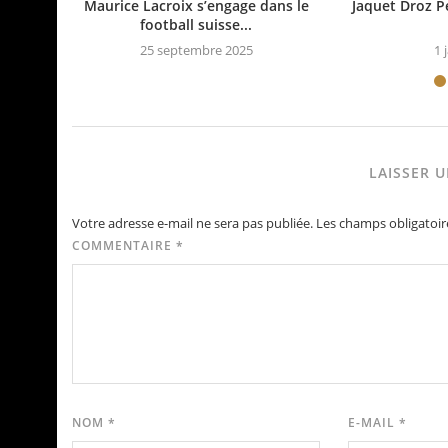
Maurice Lacroix s’engage dans le
Jaquet Droz P
football suisse...
25 septembre 2025
1 
LAISSER 
Votre adresse e-mail ne sera pas publiée.
Les champs obligatoir
COMMENTAIRE
*
NOM
*
E-MAIL
*