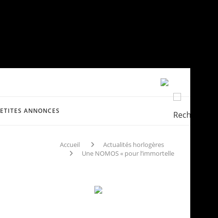
PETITES ANNONCES
Accueil
Actualités horlogères
Une NOMOS « pour l’immortelle