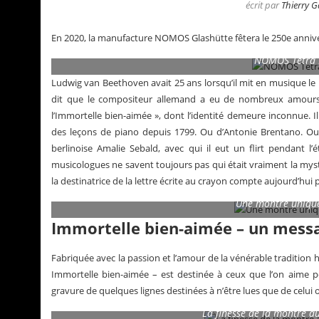
écrit par
Thierry 
En 2020, la manufacture NOMOS Glashütte fêtera le 250e anniv
NOMOS Tetra 
Ludwig van Beethoven avait 25 ans lorsqu’il mit en musique le
dit que le compositeur allemand a eu de nombreux amours, mai
l’Immortelle bien-aimée », dont l’identité demeure inconnue. Il
des leçons de piano depuis 1799. Ou d’Antonie Brentano. Ou 
berlinoise Amalie Sebald, avec qui il eut un flirt pendant l’
musicologues ne savent toujours pas qui était vraiment la myst
la destinatrice de la lettre écrite au crayon compte aujourd’hui p
Une montre unique
Immortelle bien-aimée – un messa
ualités de Grégory Pons
La Santos de Cartie
Fabriquée avec la passion et l’amour de la vénérable traditio
Immortelle bien-aimée – est destinée à ceux que l’on aime p
gravure de quelques lignes destinées à n’être lues que de celui ou
La finesse de la montre au