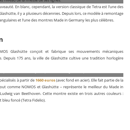
veauté. En blanc, cependant, la version classique de Tetra est l’une des
ashütte, il y a plusieurs décennies. Depuis lors, ce modèle à remontage
tangulaires et l’une des montres Made in Germany les plus célèbres.
n
MOS Glashütte conçoit et fabrique ses mouvements mécaniques
. Depuis 175 ans, la ville de Glashütte cultive une tradition horlogère
opose au choix un fond plein ou une glace Saphir
écialisés à partir de
1660 euros
(avec fond en acier). Elle fait partie de la
 tout comme NOMOS et Glashütte – représente le meilleur du Made in
: Ludwig van Beethoven. Cette montre existe en trois autres couleurs :
t bleu foncé (Tetra Fidelio).