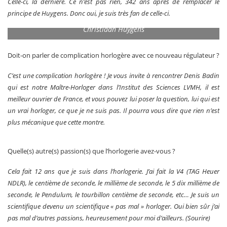
Celle-ci, la dernière. Ce n’est pas rien, 342 ans après de remplacer le
principe de Huygens. Donc oui, je suis très fan de celle-ci.
Christiaan Huygens
Doit-on parler de complication horlogère avec ce nouveau régulateur ?
C’est une complication horlogère ! Je vous invite à rencontrer Denis Badin
qui est notre Maître-Horloger dans l’Institut des Sciences LVMH, il est
meilleur ouvrier de France, et vous pouvez lui poser la question, lui qui est
un vrai horloger, ce que je ne suis pas. Il pourra vous dire que rien n’est
plus mécanique que cette montre.
Quelle(s) autre(s) passion(s) que l’horlogerie avez-vous ?
Cela fait 12 ans que je suis dans l’horlogerie. J’ai fait la V4 (TAG Heuer
NDLR), le centième de seconde, le millième de seconde, le 5 dix millième de
seconde, le Pendulum, le tourbillon centième de seconde, etc… Je suis un
scientifique devenu un scientifique « pas mal » horloger. Oui bien sûr j’ai
pas mal d’autres passions, heureusement pour moi d’ailleurs. (Sourire)