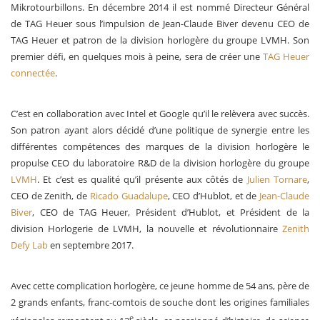
Mikrotourbillons. En décembre 2014 il est nommé Directeur Général
de TAG Heuer sous l’impulsion de Jean-Claude Biver devenu CEO de
TAG Heuer et patron de la division horlogère du groupe LVMH. Son
premier défi, en quelques mois à peine, sera de créer une
TAG Heuer
connectée
.
C’est en collaboration avec Intel et Google qu’il le relèvera avec succès.
Son patron ayant alors décidé d’une politique de synergie entre les
différentes compétences des marques de la division horlogère le
propulse CEO du laboratoire R&D de la division horlogère du groupe
LVMH
. Et c’est es qualité qu’il présente aux côtés de
Julien Tornare
,
CEO de Zenith, de
Ricado Guadalupe
, CEO d’Hublot, et de
Jean-Claude
Biver
, CEO de TAG Heuer, Président d’Hublot, et Président de la
division Horlogerie de LVMH, la nouvelle et révolutionnaire
Zenith
Defy Lab
en septembre 2017.
Avec cette complication horlogère, ce jeune homme de 54 ans, père de
2 grands enfants, franc-comtois de souche dont les origines familiales
e