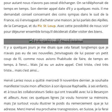
pour autant nous n’avons pas cessé d’échanger. On se téléphonait de
temps en temps. Son dernier appel date d’il y a quelques mois. Il me
demandait conseil concernant des coins sympas dans le sud de la
France, où il envisageait d’acheter une maison. Je lui parlais des Alpilles,
de la Camargue, et du
Pic St Loup
. Avec cette possibilité de nous voir
pour déjeuner ensemble lorsqu’il déciderait d’aller visiter des biens.
Le Pic-Saint-Loup – Photo internet
Il y a quelques jours je me disais que cela faisait longtemps que je
n’avais pas eu de ses nouvelles. J’envisageais de lui passer un petit
coup de fil, comme nous avions l’habitude de faire, de temps en
temps, à l’envi… Mais j’ai eu un autre appel. C’est triste, c’est très
triste… mais c’est ainsi…
Hervé Laniez nous a quitté mercredi 9 novembre dernier. Je souhaite
manifester toute mon affection à son épouse Raphaëlle, à ses enfants,
et à tous les collaborateurs Seiko qui ont travaillé avec lui à Besançon
et ailleurs. Avec ces quelques lignes j’ai voulu honorer sa mémoire,
mais j’ai surtout voulu illustrer le poids du remerciement que je lui
adresse. Merci Hervé ma prochaine transgression, en Suisse, je la ferai