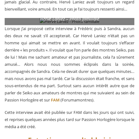
jamais glacial. Au contraire, Hervé Laniez avait toujours un regard
bienveillant, voire amusé. En tout cas je l’ai toujours ressenti ainsi…
Hervé Laniez – Photo familiale
Lorsque j’ai proposé cette interview à Frédéric puis à Sandra, aucun
des deux ne savait s’il accepterait. Car Hervé Laniez n’était pas un
homme qui aimait se mettre en avant. Il voulait toujours s’effacer
derrière « les produits ». Il voulait que l’on parle des montres Seiko, pas
de lui ! Mais me sachant amateur et pas journaliste, cela l’a sûrement
amusé… Alors nous nous sommes éclipsés dans la soirée,
accompagnés de Sandra. Cela ne devait durer que quelques minutes…
mais nous avons pas mal tardé. Car la discussion était franche, et sans
sous-entendus de ma part. Surtout sans aucun intérêt autre que de
parler de Seiko aux amateurs de montres qui me suivaient au sein de
Passion Horlogère et sur
FAM
(Forumamontres).
Cette interview avait été publiée sur FAM dans les jours qui ont suivi,
et reprises quelques années plus tard sur Passion Horlogère lorsque le
média a été créé.