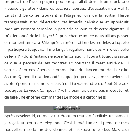
proposait de l’accompagner pour ce qui allait devenir un rituel. Une
« pause cigarette » dans les escaliers latéraux d’évacuation du Hall 1.
Le stand Seiko se trouvant à l’étage et loin de la sortie, Hervé
transgressait avec délectation cet interdit helvétique et appréciait
mon amusement complice. À partir de ce jour, et de cette cigarette, il
m’a demandé de le tutoyer ! Et puis, chaque année nous allions passer
ce moment amical à Bâle après la présentation des modèles à laquelle
il participera toujours. Il me lançait régulièrement des « Elle est belle
celle-là !? » dont j’entends encore l’intonation. Il voulait toujours savoir
ce que je pensais de ses montres. Et pourtant il m’est arrivé de lui
sortir d’énormes âneries. Comme lors du lancement de la Seiko
Astron. Quand il m’a demandé ce que j’en pensais, je me souviens lui
avoir répondu : « Je ne sais pas à qui tu vas vendre ça. Peut-être aux
boutiques Le vieux Campeur !? ». Il a bien fait de ne pas m’écouter et
de faire une énorme commande ! Le modèle a cartonné !!!
Seiko Astron
Après Baselworld, en mai 2010, étant en réunion familiale, un samedi,
je reçois un coup de téléphone. C’est Hervé Laniez. Il prend de mes
nouvelles, me donne des siennes, et m’expose une idée. Mais cela