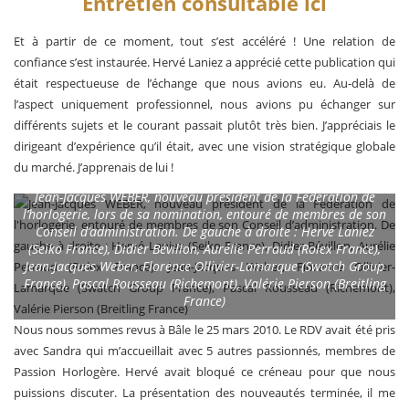
Entretien consultable ici
Et à partir de ce moment, tout s’est accéléré ! Une relation de
confiance s’est instaurée. Hervé Laniez a apprécié cette publication qui
était respectueuse de l’échange que nous avions eu. Au-delà de
l’aspect uniquement professionnel, nous avions pu échanger sur
différents sujets et le courant passait plutôt très bien. J’appréciais le
dirigeant d’expérience qu’il était, avec une vision stratégique globale
du marché. J’apprenais de lui !
Jean-Jacques WEBER, nouveau président de la Fédération de
l’horlogerie, lors de sa nomination, entouré de membres de son
Conseil d’administration. De gauche à droite : Hervé Laniez
(Seiko France), Didier Bévillon, Aurélie Perraud (Rolex France),
Jean-Jacques Weber, Florence Ollivier-Lamarque (Swatch Group
France), Pascal Rousseau (Richemont), Valérie Pierson (Breitling
France)
Nous nous sommes revus à Bâle le 25 mars 2010. Le RDV avait été pris
avec Sandra qui m’accueillait avec 5 autres passionnés, membres de
Passion Horlogère. Hervé avait bloqué ce créneau pour que nous
puissions discuter. La présentation des nouveautés terminée, il me