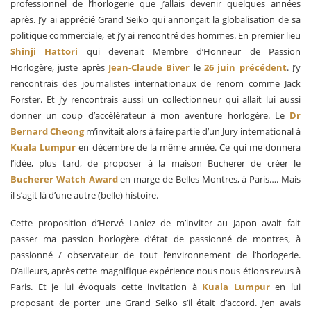
professionnel de l’horlogerie que j’allais devenir quelques années
après. J’y ai apprécié Grand Seiko qui annonçait la globalisation de sa
politique commerciale, et j’y ai rencontré des hommes. En premier lieu
Shinji Hattori
qui devenait Membre d’Honneur de Passion
Horlogère, juste après
Jean-Claude Biver
le
26 juin précédent
. J’y
rencontrais des journalistes internationaux de renom comme Jack
Forster. Et j’y rencontrais aussi un collectionneur qui allait lui aussi
donner un coup d’accélérateur à mon aventure horlogère. Le
Dr
Bernard Cheong
m’invitait alors à faire partie d’un Jury international à
Kuala Lumpur
en décembre de la même année. Ce qui me donnera
l’idée, plus tard, de proposer à la maison Bucherer de créer le
Bucherer Watch Award
en marge de Belles Montres, à Paris…. Mais
il s’agit là d’une autre (belle) histoire.
Cette proposition d’Hervé Laniez de m’inviter au Japon avait fait
passer ma passion horlogère d’état de passionné de montres, à
passionné / observateur de tout l’environnement de l’horlogerie.
D’ailleurs, après cette magnifique expérience nous nous étions revus à
Paris. Et je lui évoquais cette invitation à
Kuala Lumpur
en lui
proposant de porter une Grand Seiko s’il était d’accord. J’en avais