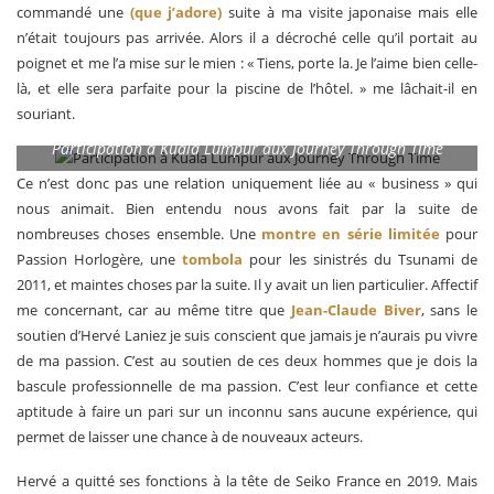
commandé une
(que j’adore)
suite à ma visite japonaise mais elle
n’était toujours pas arrivée. Alors il a décroché celle qu’il portait au
poignet et me l’a mise sur le mien : « Tiens, porte la. Je l’aime bien celle-
là, et elle sera parfaite pour la piscine de l’hôtel. » me lâchait-il en
souriant.
Participation à Kuala Lumpur aux Journey Through Time
Ce n’est donc pas une relation uniquement liée au « business » qui
nous animait. Bien entendu nous avons fait par la suite de
nombreuses choses ensemble. Une
montre en série limitée
pour
Passion Horlogère, une
tombola
pour les sinistrés du Tsunami de
2011, et maintes choses par la suite. Il y avait un lien particulier. Affectif
me concernant, car au même titre que
Jean-Claude Biver
, sans le
soutien d’Hervé Laniez je suis conscient que jamais je n’aurais pu vivre
de ma passion. C’est au soutien de ces deux hommes que je dois la
bascule professionnelle de ma passion. C’est leur confiance et cette
aptitude à faire un pari sur un inconnu sans aucune expérience, qui
permet de laisser une chance à de nouveaux acteurs.
Hervé a quitté ses fonctions à la tête de Seiko France en 2019. Mais