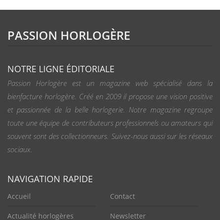
PASSION HORLOGÈRE
NOTRE LIGNE ÉDITORIALE
Passion Horlogère est un magazine web spécialisé dans la
bienfacture horlogère. Créé en 2009 il propose une vision positive
et passionnée de la belle horlogerie. Notre magazine regroupe
toute une équipe de contributeurs professionnels ou amateurs qui
souvent sont des collectionneurs. Suivez-nous aussi sur les réseaux
sociaux.
NAVIGATION RAPIDE
Accueil
Contact
Actualité horlogères
Newsletter