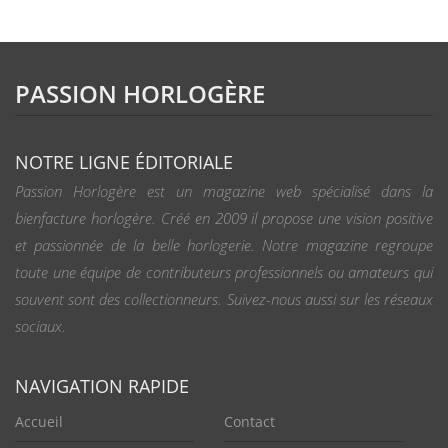
PASSION HORLOGÈRE
NOTRE LIGNE ÉDITORIALE
Passion Horlogère est un magazine web spécialisé dans la
bienfacture horlogère. Créé en 2009 il propose une vision positive
et passionnée de la belle horlogerie. Notre magazine regroupe
toute une équipe de contributeurs professionnels ou amateurs qui
souvent sont des collectionneurs. Suivez-nous aussi sur les réseaux
sociaux.
NAVIGATION RAPIDE
Accueil
Contact