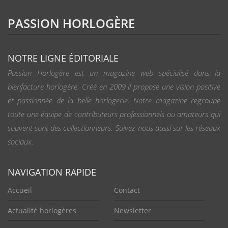
PASSION HORLOGÈRE
NOTRE LIGNE ÉDITORIALE
Passion Horlogère est un magazine web spécialisé dans la
bienfacture horlogère. Créé en 2009 il propose une vision positive
et passionnée de la belle horlogerie. Notre magazine regroupe
toute une équipe de contributeurs professionnels ou amateurs qui
souvent sont des collectionneurs. Suivez-nous aussi sur les réseaux
sociaux.
NAVIGATION RAPIDE
Accueil
Contact
Actualité horlogères
Newsletter