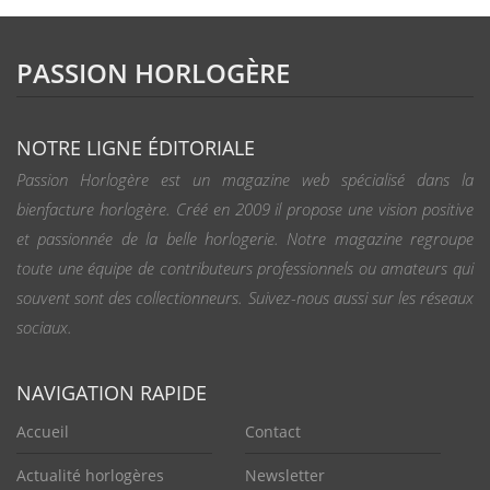
PASSION HORLOGÈRE
NOTRE LIGNE ÉDITORIALE
Passion Horlogère est un magazine web spécialisé dans la
bienfacture horlogère. Créé en 2009 il propose une vision positive
et passionnée de la belle horlogerie. Notre magazine regroupe
toute une équipe de contributeurs professionnels ou amateurs qui
souvent sont des collectionneurs. Suivez-nous aussi sur les réseaux
sociaux.
NAVIGATION RAPIDE
Accueil
Contact
Actualité horlogères
Newsletter